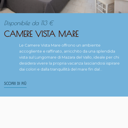
Disponibile da
113
€
CAMERE VISTA MARE
Le Camere Vista Mare offrono un ambiente
accogliente e raffinato, arricchito da una splendida
vista sul Lungomare di Mazara del Vallo, ideale per chi
desidera vivere la propria vacanza lasciandosi ispirare
dai colori e dalla tranquillità del mare fin dal…
SCOPRI DI PIÙ