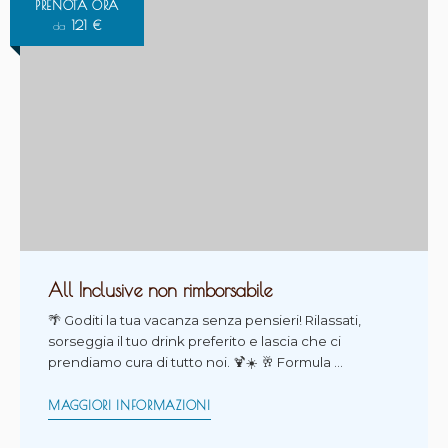
PRENOTA ORA
121
€
da
All Inclusive non rimborsabile
🌴 Goditi la tua vacanza senza pensieri! Rilassati,
sorseggia il tuo drink preferito e lascia che ci
prendiamo cura di tutto noi. 🍹☀️ 🥂 Formula …
MAGGIORI INFORMAZIONI